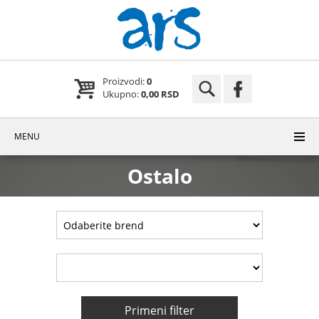
Proizvodi:
0
Ukupno:
0,00 RSD
MENU
Ostalo