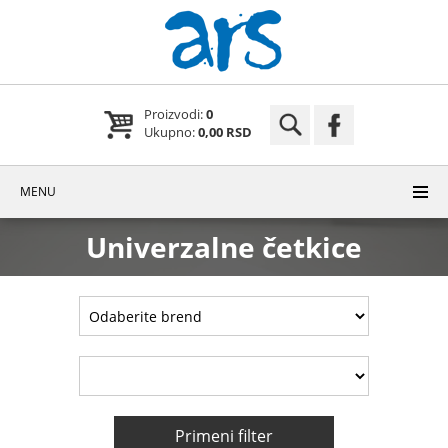
Proizvodi:
0
Ukupno:
0,00 RSD
MENU
Univerzalne četkice