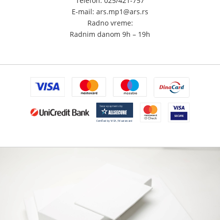
Telefon: 025/421-757
E-mail: ars.mp1@ars.rs
Radno vreme:
Radnim danom 9h – 19h