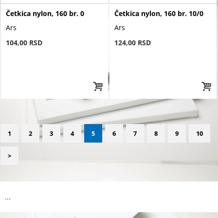
Četkica nylon, 160 br. 0
Četkica nylon, 160 br. 10/0
Ars
Ars
104,00 RSD
124,00 RSD
1
2
3
4
5
6
7
8
9
10
>
...