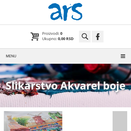
Proizvodi:
0
Ukupno:
0,00 RSD
MENU
Slikarstvo Akvarel boje